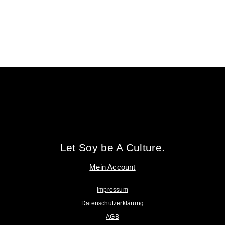
Tofu Workshop
Huadou School
Let Soy be A Culture.
Mein Account
Impressum
Datenschutzerklärung
AGB