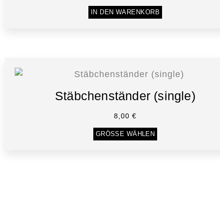
IN DEN WARENKORB
Stäbchenständer (single)
8,00
€
GRÖSSE WÄHLEN