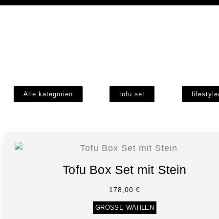
Alle kategorien
tofu set
lifestyl
Tofu Box Set mit Stein
178,00
€
GRÖSSE WÄHLEN