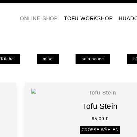
ONLINE-SHOP
TOFU WORKSHOP
HUAD
e/Küche
miso
soja sauce
b
Tofu Stein
65,00
€
GRÖSSE WÄHLEN