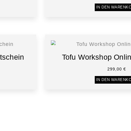
IN DEN WARENK
tschein
Tofu Workshop Onli
299,00
€
IN DEN WARENK