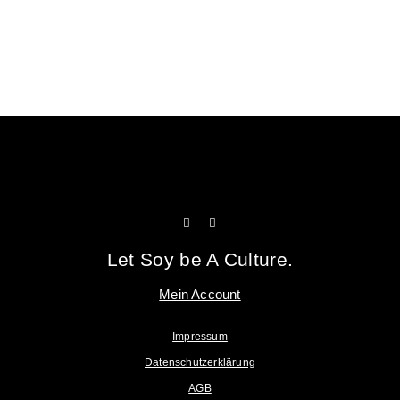
Tofu Workshop
Huadou School
Let Soy be A Culture.
Mein Account
Impressum
Datenschutzerklärung
AGB