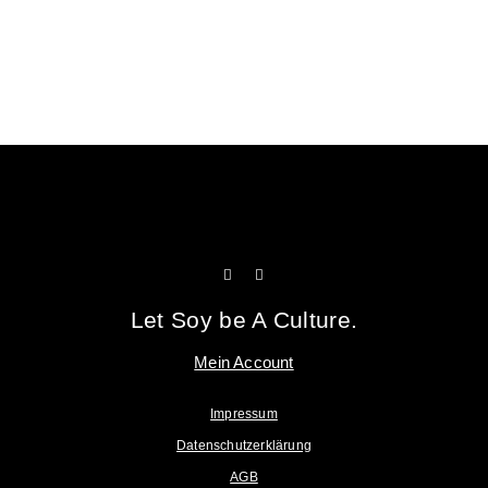
Tofu Workshop
Huadou School
Let Soy be A Culture.
Mein Account
Impressum
Datenschutzerklärung
AGB