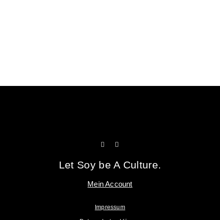
Tofu Workshop
Huadou School
Let Soy be A Culture.
Mein Account
Impressum