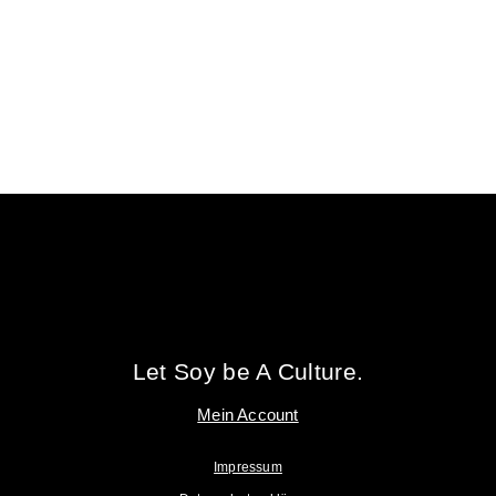
Tofu Workshop
Huadou School
Let Soy be A Culture.
Mein Account
Impressum